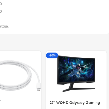
0
0
nzija.
-20%
27” WQHD Odyssey Gaming