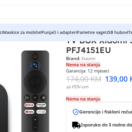
ci
Maskice za mobitel
Punjači i adapteri
Pametne vage
USB hubovi
Te
TV BOX Xiaomi 
PFJ4151EU
Brand:
Xiaomi
Nema na stanju
Garancija: 12 mjeseci
174,00
KM
139,00
sa PDV-om
Nema na stanju
Garancija i fisklani raču
Isporuka do 3 radna d