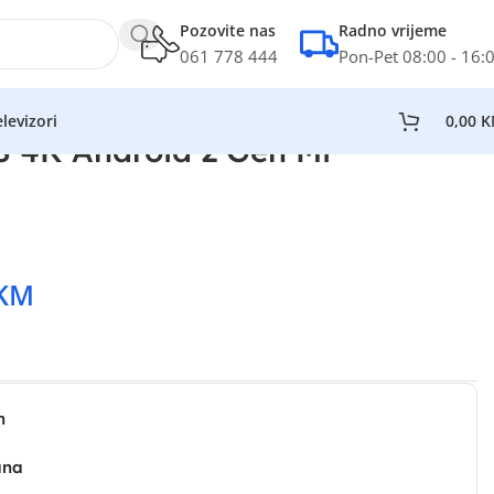
Pozovite nas
Radno vrijeme
061 778 444
Pon-Pet 08:00 - 16:
levizori
0,00
K
S 4K Android 2 Gen Mi
KM
n
ana