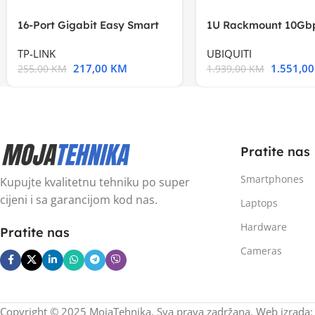
16-Port Gigabit Easy Smart
1U Rackmount 10Gbp
Switch, 16
Multi-Application
TP-LINK
UBIQUITI
217,00
KM
1.551,0
255,00
KM
1.939,00
KM
Pratite nas
Smartphones
Kupujte kvalitetnu tehniku po super
cijeni i sa garancijom kod nas.
Laptops
Hardware
Pratite nas
Cameras
Copyright © 2025 MojaTehnika. Sva prava zadržana. Web izrada