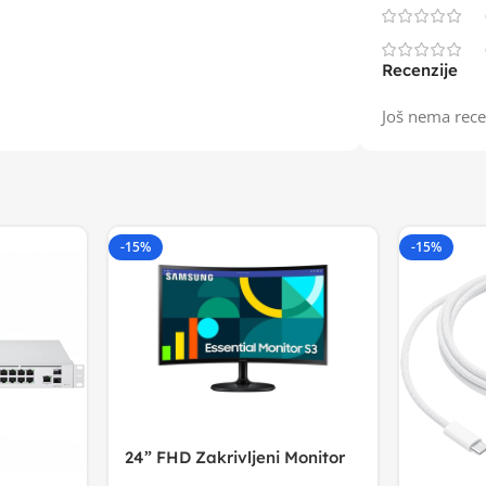
Recenzije
Još nema rece
-15%
-15%
24” FHD Zakrivljeni Monitor
S3VA, 1920×1080