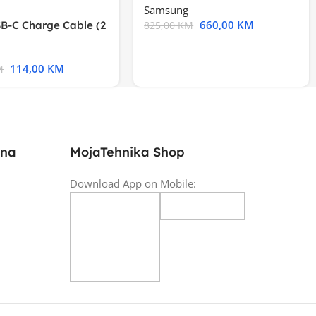
Samsung
660,00
KM
B-C Charge Cable (2
825,00
KM
l A2794
114,00
KM
M
ina
MojaTehnika Shop
Download App on Mobile: