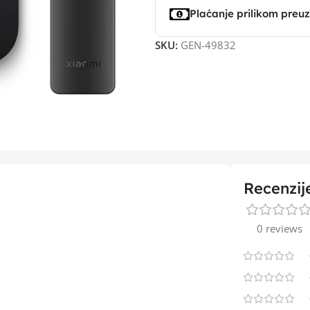
Plaćanje prilikom preu
SKU:
GEN-49832
Recenzij
0 reviews