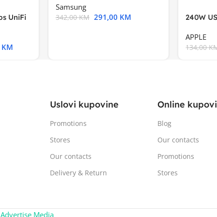
Samsung
291,00
KM
s UniFi
240W US
342,00
KM
m),Mode
APPLE
0
KM
134,00
K
Uslovi kupovine
Online kupov
Promotions
Blog
Stores
Our contacts
Our contacts
Promotions
Delivery & Return
Stores
:
Advertise Media