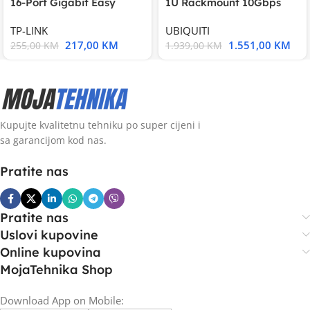
16-Port Gigabit Easy
1U Rackmount 10Gbps
Smart Switch, 16
UniFi Multi-Application
TP-LINK
UBIQUITI
217,00
KM
1.551,00
KM
255,00
KM
1.939,00
KM
Kupujte kvalitetnu tehniku po super cijeni i
sa garancijom kod nas.
Pratite nas
Pratite nas
Uslovi kupovine
Online kupovina
MojaTehnika Shop
Download App on Mobile: