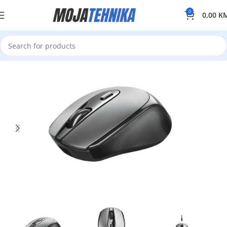
0
0,00
K