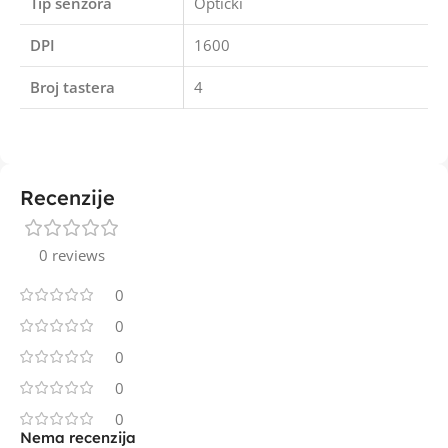
Tip senzora
Optički
DPI
1600
Broj tastera
4
Recenzije
0 reviews
0
0
0
0
0
Nema recenzija