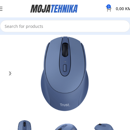
0
0,00
K