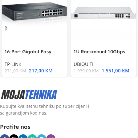
16-Port Gigabit Easy
1U Rackmount 10Gbps
Smart Switch, 16
UniFi Multi-Application
TP-LINK
UBIQUITI
217,00
KM
1.551,00
KM
271,00
KM
1.939,00
KM
Kupujte kvalitetnu tehniku po super cijeni i
sa garancijom kod nas.
Pratite nas