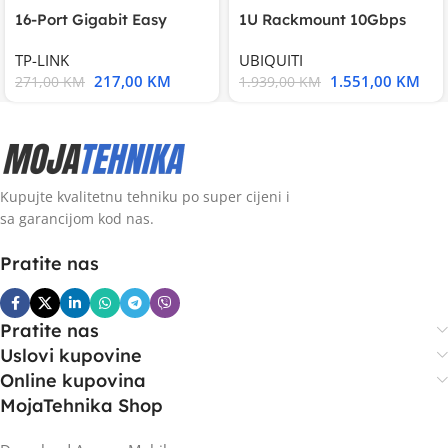
16-Port Gigabit Easy
1U Rackmount 10Gbps
Smart Switch, 16
UniFi Multi-Application
TP-LINK
UBIQUITI
217,00
KM
1.551,00
KM
271,00
KM
1.939,00
KM
Kupujte kvalitetnu tehniku po super cijeni i
sa garancijom kod nas.
Pratite nas
Pratite nas
Uslovi kupovine
Online kupovina
MojaTehnika Shop