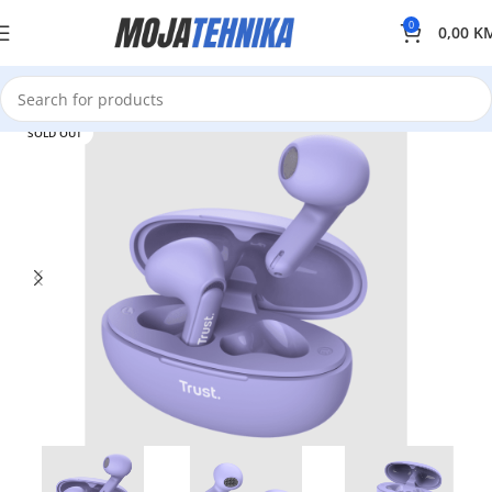
0
0,00
K
SOLD OUT