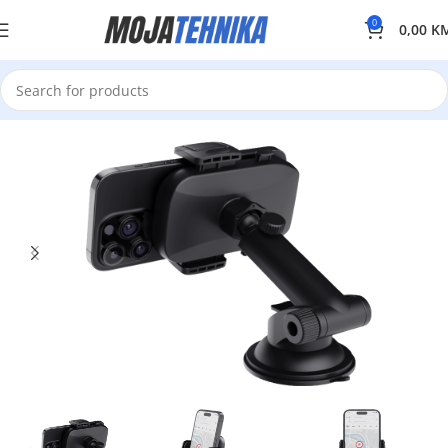
0
0,00
K