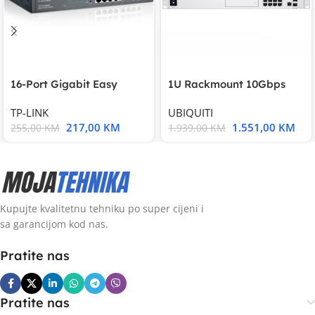
16-Port Gigabit Easy
1U Rackmount 10Gbps
Smart Switch, 16
UniFi Multi-Application
TP-LINK
UBIQUITI
217,00
KM
1.551,00
KM
255,00
KM
1.939,00
KM
Kupujte kvalitetnu tehniku po super cijeni i
sa garancijom kod nas.
Pratite nas
Pratite nas