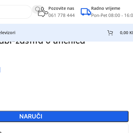
Pozovite nas
Radno vrijeme
061 778 444
Pon-Pet 08:00 - 16:
levizori
0,00
K
abl-zaštita 6 utičnica
M
NARUČI
n