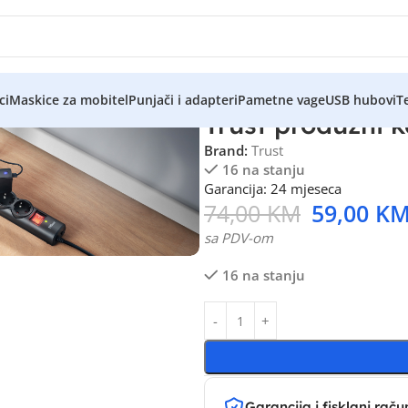
ci
Maskice za mobitel
Punjači i adapteri
Pametne vage
USB hubovi
Te
Trust produžni k
Brand:
Trust
16 na stanju
Garancija: 24 mjeseca
74,00
KM
59,00
K
sa PDV-om
16 na stanju
Garancija i fisklani raču