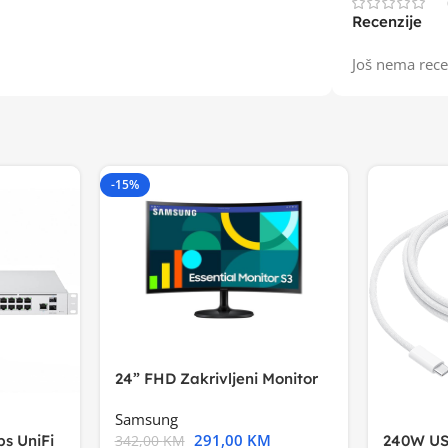
Recenzije
Još nema rece
-15%
24” FHD Zakrivljeni Monitor
S3VA, 1920×1080
Samsung
291,00
KM
s UniFi
240W US
342,00
KM