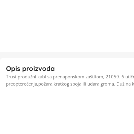
Opis proizvoda
Trust produžni kabl sa prenaponskom zaštitom, 21059. 6 utičn
preopterećenja,požara,kratkog spoja ili udara groma. Dužina 