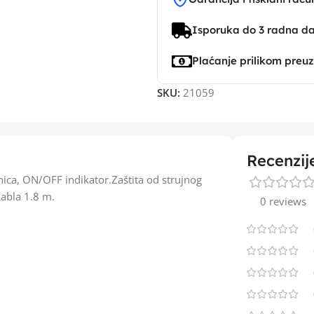
Isporuka do 3 radna d
Plaćanje prilikom preu
SKU:
21059
Recenzij
ica, ON/OFF indikator.Zaštita od strujnog
kabla 1.8 m.
0 reviews