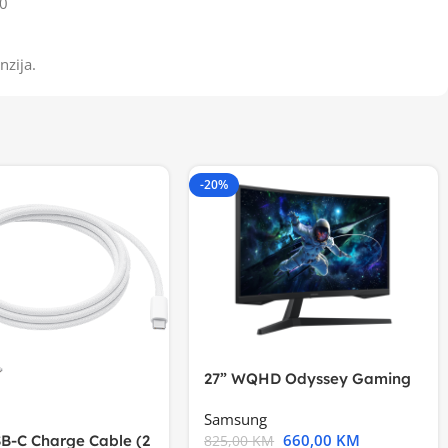
0
nzija.
-20%
27” WQHD Odyssey Gaming
Samsung
660,00
KM
B-C Charge Cable (2
825,00
KM