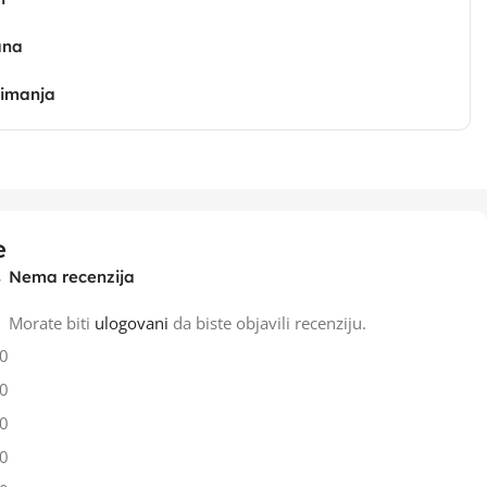
ana
zimanja
e
Nema recenzija
Morate biti
ulogovani
da biste objavili recenziju.
0
0
0
0