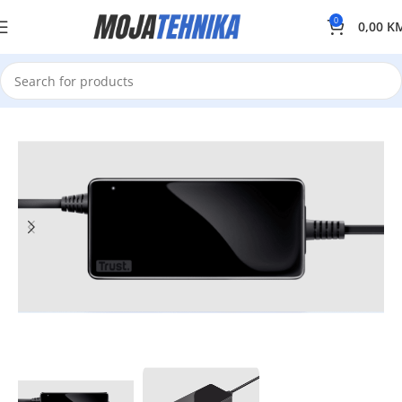
0
0,00
K