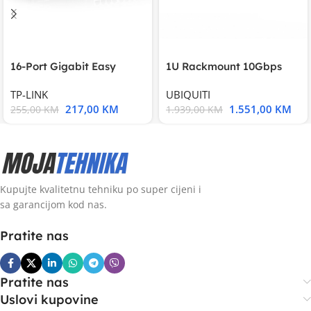
16-Port Gigabit Easy
1U Rackmount 10Gbps
Smart Switch, 16
UniFi Multi-Application
TP-LINK
UBIQUITI
217,00
KM
1.551,00
KM
255,00
KM
1.939,00
KM
Kupujte kvalitetnu tehniku po super cijeni i
sa garancijom kod nas.
Pratite nas
Pratite nas
Uslovi kupovine