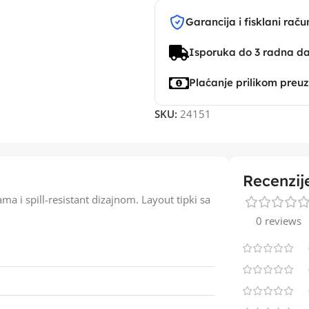
Garancija i fisklani raču
Isporuka do 3 radna d
Plaćanje prilikom preu
SKU:
24151
Recenzij
ama i spill-resistant dizajnom. Layout tipki sa
0 reviews