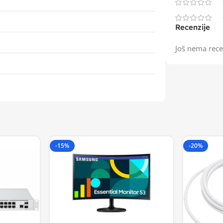
Recenzije
Još nema rece
-15%
-20%