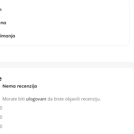
n
ana
zimanja
e
Nema recenzija
Morate biti
ulogovani
da biste objavili recenziju.
0
0
0