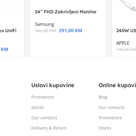
24” FHD Zakrivljeni Monitor
S3VA, 1920×1080
Samsung
291,00
KM
s UniFi
240W US
342,00
KM
m),Mode
APPLE
0
KM
143,00
K
Uslovi kupovine
Online kupov
Promotions
Blog
Stores
Our contacts
Our contacts
Promotions
Delivery & Return
Stores