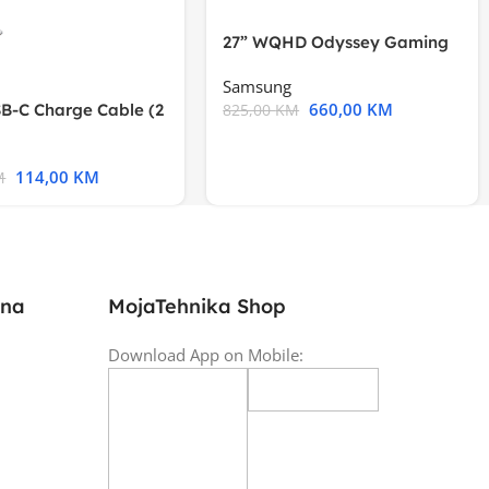
27” WQHD Odyssey Gaming
Samsung
660,00
KM
B-C Charge Cable (2
825,00
KM
l A2794
114,00
KM
M
ina
MojaTehnika Shop
Download App on Mobile: