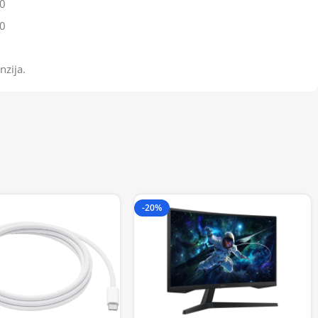
0
0
nzija.
-20%