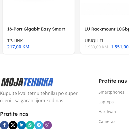
16-Port Gigabit Easy Smart
1U Rackmount 10Gbp
Switch, 16
Multi-Application
TP-LINK
UBIQUITI
217,00
KM
1.551,0
1.939,00
KM
Pratite nas
Smartphones
Kupujte kvalitetnu tehniku po super
cijeni i sa garancijom kod nas.
Laptops
Hardware
Pratite nas
Cameras