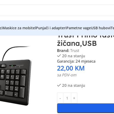
ci
Maskice za mobitel
Punjači i adapteri
Pametne vage
USB hubovi
Te
Trust Primo tas
žičana,USB
Brand:
Trust
20 na stanju
Garancija: 24 mjeseca
22,00
KM
sa PDV-om
20 na stanju