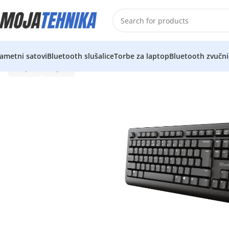
ametni satovi
Bluetooth slušalice
Torbe za laptop
Bluetooth zvučni