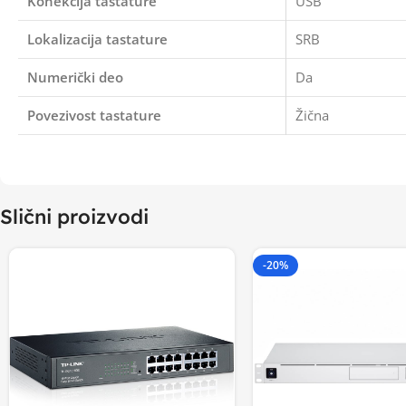
Konekcija tastature
USB
Lokalizacija tastature
SRB
Numerički deo
Da
Povezivost tastature
Žična
Slični proizvodi
-20%