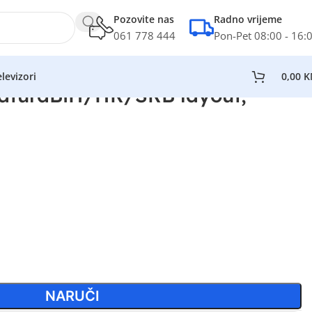
Pozovite nas
Radno vrijeme
061 778 444
Pon-Pet 08:00 - 16:
levizori
0,00
K
taturaBiH/HR/SRB layout,
NARUČI