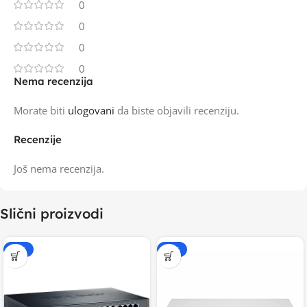
0
0
0
0
Nema recenzija
Morate biti
ulogovani
da biste objavili recenziju.
Recenzije
Još nema recenzija.
Slični proizvodi
-15%
-15%