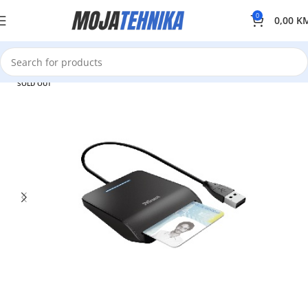
0
0,00
K
SOLD OUT