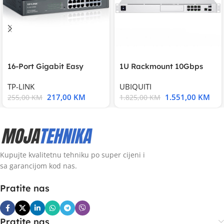
16-Port Gigabit Easy
1U Rackmount 10Gbps
Smart Switch, 16
UniFi Multi-Application
TP-LINK
UBIQUITI
217,00
KM
1.551,00
KM
255,00
KM
1.825,00
KM
Kupujte kvalitetnu tehniku po super cijeni i
sa garancijom kod nas.
Pratite nas
Pratite nas