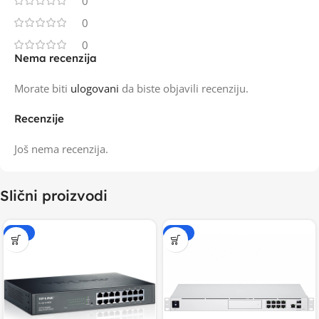
0
0
0
Nema recenzija
Morate biti
ulogovani
da biste objavili recenziju.
Recenzije
Još nema recenzija.
Slični proizvodi
-20%
-15%