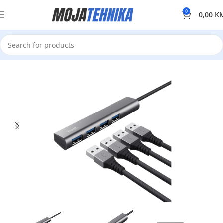
0
0,00
K