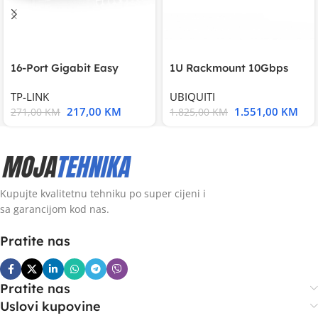
16-Port Gigabit Easy
1U Rackmount 10Gbps
Smart Switch, 16
UniFi Multi-Application
TP-LINK
UBIQUITI
217,00
KM
1.551,00
KM
271,00
KM
1.825,00
KM
Kupujte kvalitetnu tehniku po super cijeni i
sa garancijom kod nas.
Pratite nas
Pratite nas
Uslovi kupovine