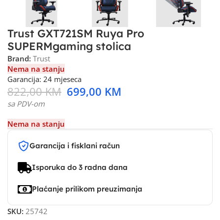
Trust GXT721SM Ruya Pro
SUPERMgaming stolica
Brand:
Trust
Nema na stanju
Garancija: 24 mjeseca
822,00
KM
699,00
KM
sa PDV-om
Nema na stanju
Garancija i fisklani račun
Isporuka do 3 radna dana
Plaćanje prilikom preuzimanja
SKU:
25742