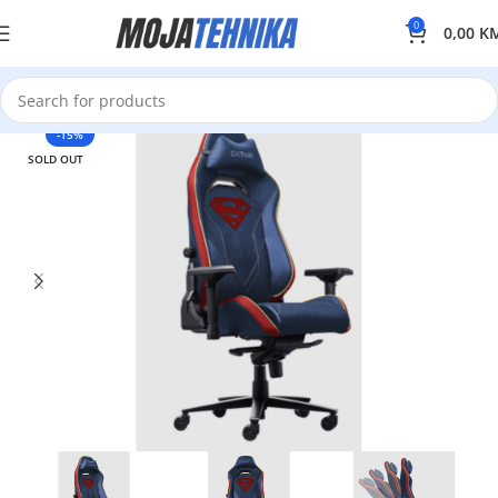
0
0,00
K
-15%
SOLD OUT