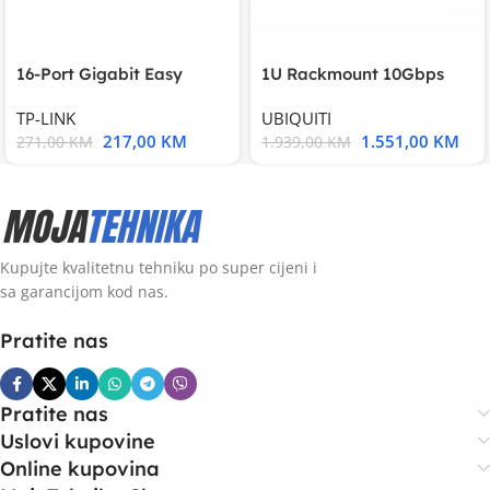
16-Port Gigabit Easy
1U Rackmount 10Gbps
Smart Switch, 16
UniFi Multi-Application
TP-LINK
UBIQUITI
217,00
KM
1.551,00
KM
271,00
KM
1.939,00
KM
Kupujte kvalitetnu tehniku po super cijeni i
sa garancijom kod nas.
Pratite nas
Pratite nas
Uslovi kupovine
Online kupovina