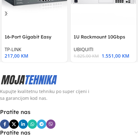
16-Port Gigabit Easy
1U Rackmount 10Gbps
Smart Switch, 16
UniFi Multi-Application
TP-LINK
UBIQUITI
217,00
KM
1.551,00
KM
1.825,00
KM
Kupujte kvalitetnu tehniku po super cijeni i
sa garancijom kod nas.
Pratite nas
Pratite nas