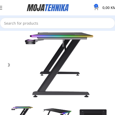
0
0,00
K