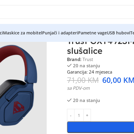
ci
Maskice za mobitel
Punjači i adapteri
Pametne vage
USB hubovi
Te
Trust GXT492S
slušalice
Brand:
Trust
20 na stanju
Garancija: 24 mjeseca
71,00
KM
60,00
K
sa PDV-om
20 na stanju