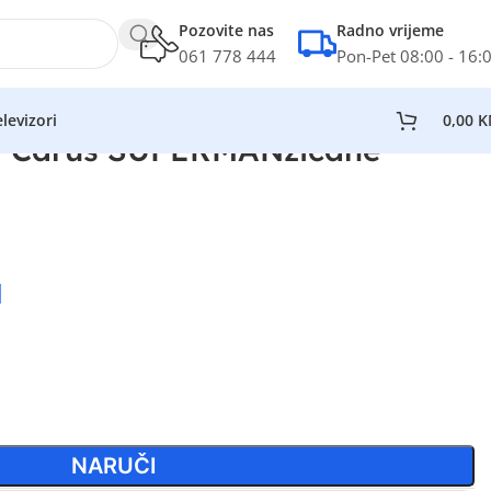
Pozovite nas
Radno vrijeme
061 778 444
Pon-Pet 08:00 - 16:
levizori
0,00
K
M Carus SUPERMANžičane
M
NARUČI