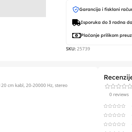
Garancija i fisklani raču
Isporuka do 3 radna d
Plaćanje prilikom preu
SKU:
25739
Recenzij
120 cm kabl, 20-20000 Hz, stereo
0 reviews