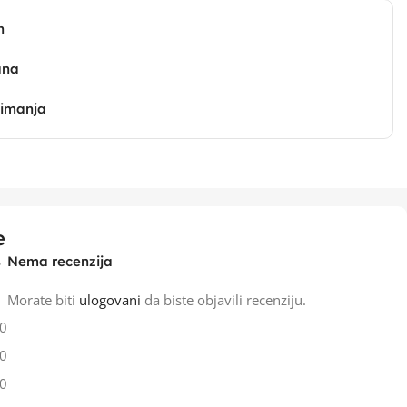
n
ana
zimanja
e
Nema recenzija
Morate biti
ulogovani
da biste objavili recenziju.
0
0
0