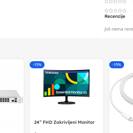
Recenzije
Još nema rece
-15%
-15%
24” FHD Zakrivljeni Monitor
S3VA, 1920×1080