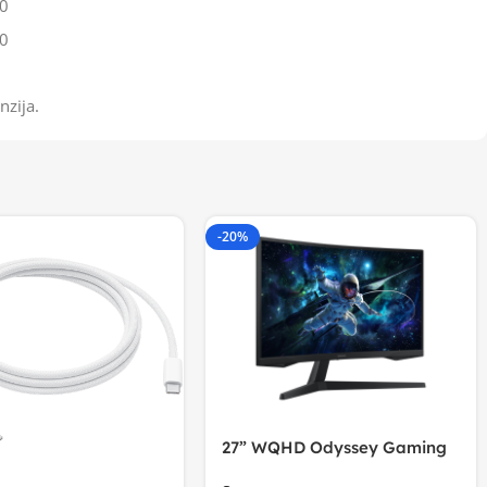
0
0
nzija.
-20%
27” WQHD Odyssey Gaming