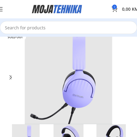
0
0,00
K
SOLD OUT