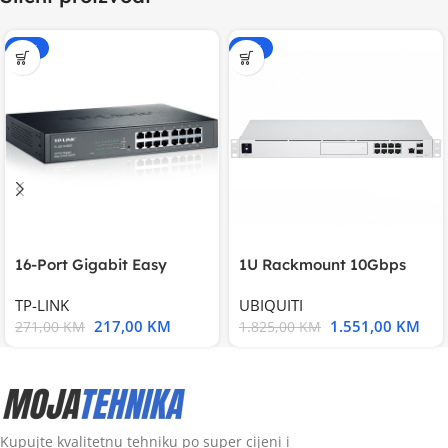
-20%
-15%
16-Port Gigabit Easy
1U Rackmount 10Gbps
Smart Switch, 16
UniFi Multi-Application
TP-LINK
UBIQUITI
217,00
KM
1.551,00
KM
271,00
KM
1.825,00
KM
Kupujte kvalitetnu tehniku po super cijeni i