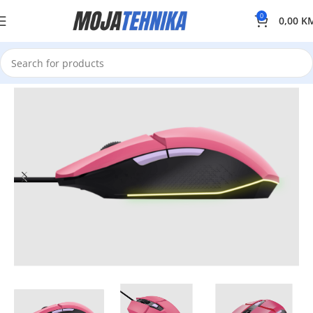
0
0,00
K