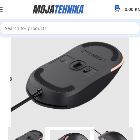
0
0,00
K