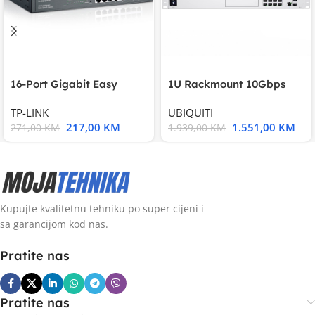
16-Port Gigabit Easy
1U Rackmount 10Gbps
Smart Switch, 16
UniFi Multi-Application
TP-LINK
UBIQUITI
217,00
KM
1.551,00
KM
271,00
KM
1.939,00
KM
Kupujte kvalitetnu tehniku po super cijeni i
sa garancijom kod nas.
Pratite nas
Pratite nas