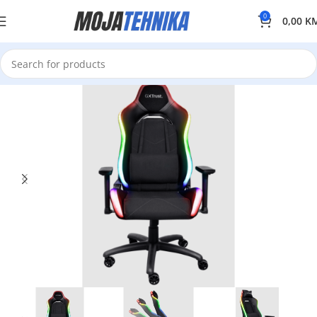
0
0,00
K