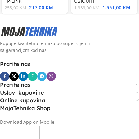
TP-LINK
UBIQUITI
217,00
KM
1.551,00
KM
255,00
KM
1.939,00
KM
Kupujte kvalitetnu tehniku po super cijeni i
sa garancijom kod nas.
Pratite nas
Pratite nas
Uslovi kupovine
Online kupovina
MojaTehnika Shop
Download App on Mobile: