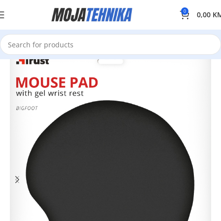
0
0,00
K