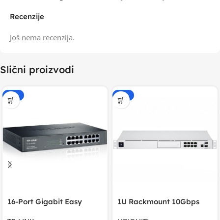
Recenzije
Još nema recenzija.
Slični proizvodi
-15%
-20%
16-Port Gigabit Easy
1U Rackmount 10Gbps
Smart Switch, 16
UniFi Multi-Application