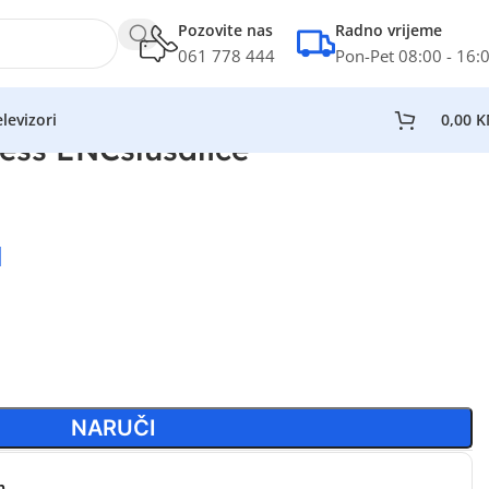
Pozovite nas
Radno vrijeme
061 778 444
Pon-Pet 08:00 - 16:
levizori
0,00
K
less ENCslušalice
M
NARUČI
n