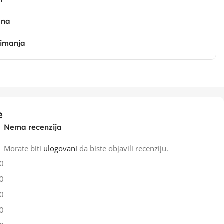
ana
zimanja
e
Nema recenzija
Morate biti
ulogovani
da biste objavili recenziju.
0
0
0
0