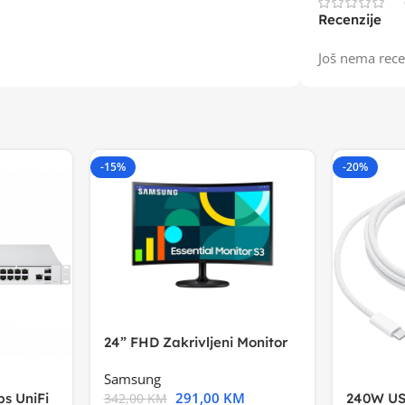
Recenzije
Još nema rece
-15%
-20%
24” FHD Zakrivljeni Monitor
S3VA, 1920×1080
Samsung
291,00
KM
s UniFi
240W US
342,00
KM