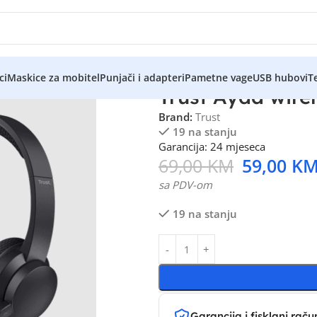
ci
Maskice za mobitel
Punjači i adapteri
Pametne vage
USB hubovi
Te
Trust Ayda wire
Brand:
Trust
19 na stanju
Garancija: 24 mjeseca
69,00
KM
59,00
K
sa PDV-om
19 na stanju
Garancija i fisklani raču