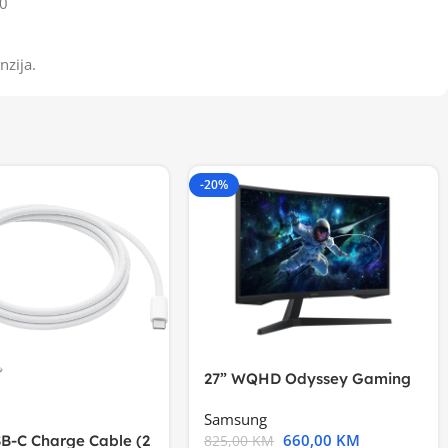
0
nzija.
-20%
27” WQHD Odyssey Gaming
Samsung
660,00
KM
B-C Charge Cable (2
825,00
KM