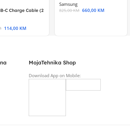
Samsung
660,00
KM
B-C Charge Cable (2
825,00
KM
l A2794
114,00
KM
M
ina
MojaTehnika Shop
Download App on Mobile: