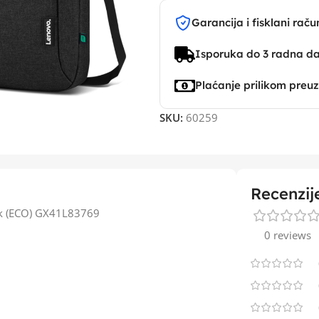
Garancija i fisklani raču
Isporuka do 3 radna d
Plaćanje prilikom preu
SKU:
60259
Recenzij
ck (ECO) GX41L83769
0 reviews