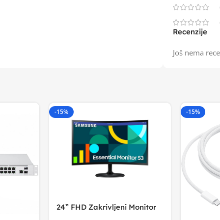
Recenzije
Još nema rece
-15%
-15%
24” FHD Zakrivljeni Monitor
S3VA, 1920×1080