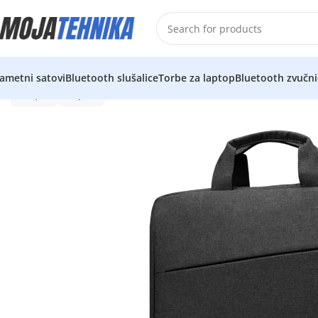
ametni satovi
Bluetooth slušalice
Torbe za laptop
Bluetooth zvučni