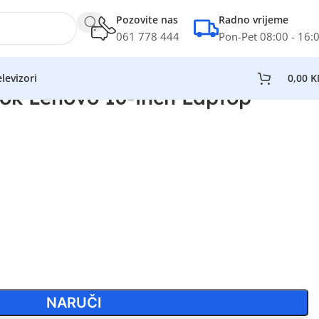
Pozovite nas
Radno vrijeme
061 778 444
Pon-Pet 08:00 - 16:
levizori
0,00
K
ok Lenovo 16-inch Laptop
NARUČI