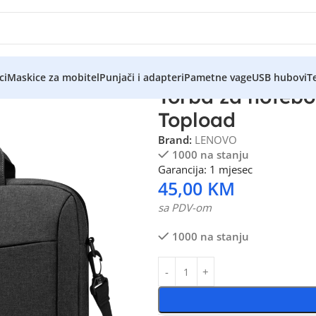
ci
Maskice za mobitel
Punjači i adapteri
Pametne vage
USB hubovi
Te
Torba za notebo
Topload
Brand:
LENOVO
1000 na stanju
Garancija: 1 mjesec
45,00
KM
sa PDV-om
1000 na stanju