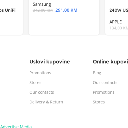
Samsung
291,00
KM
s UniFi
240W US
342,00
KM
m),Mode
APPLE
134,00
K
Uslovi kupovine
Online kupov
Promotions
Blog
Stores
Our contacts
Our contacts
Promotions
Delivery & Return
Stores
:
Advertise Media