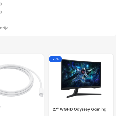
0
0
nzija.
-20%
27” WQHD Odyssey Gaming