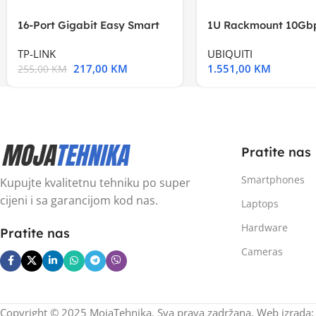
16-Port Gigabit Easy Smart
1U Rackmount 10Gbp
Switch, 16
Multi-Application
TP-LINK
UBIQUITI
217,00
KM
1.551,00
KM
255,00
KM
Pratite nas
Smartphones
Kupujte kvalitetnu tehniku po super
cijeni i sa garancijom kod nas.
Laptops
Hardware
Pratite nas
Cameras
Copyright © 2025 MojaTehnika. Sva prava zadržana. Web izrada