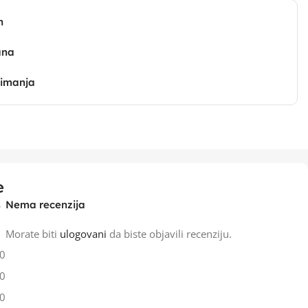
n
ana
zimanja
e
Nema recenzija
Morate biti
ulogovani
da biste objavili recenziju.
0
0
0