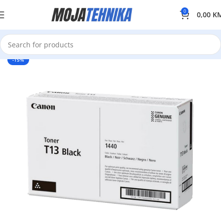
0
0,00
K
-15%