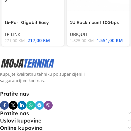
16-Port Gigabit Easy
1U Rackmount 10Gbps
Smart Switch, 16
UniFi Multi-Application
TP-LINK
UBIQUITI
217,00
KM
1.551,00
KM
271,00
KM
1.825,00
KM
Kupujte kvalitetnu tehniku po super cijeni i
sa garancijom kod nas.
Pratite nas
Pratite nas
Uslovi kupovine
Online kupovina