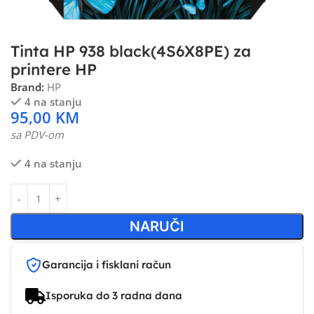
Tinta HP 938 black(4S6X8PE) za
printere HP
Brand:
HP
4 na stanju
95,00
KM
sa PDV-om
4 na stanju
NARUČI
Garancija i fisklani račun
Isporuka do 3 radna dana