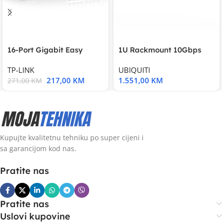
16-Port Gigabit Easy
1U Rackmount 10Gbps
Smart Switch, 16
UniFi Multi-Application
TP-LINK
UBIQUITI
217,00
KM
1.551,00
KM
271,00
KM
Kupujte kvalitetnu tehniku po super cijeni i
sa garancijom kod nas.
Pratite nas
Pratite nas
Uslovi kupovine