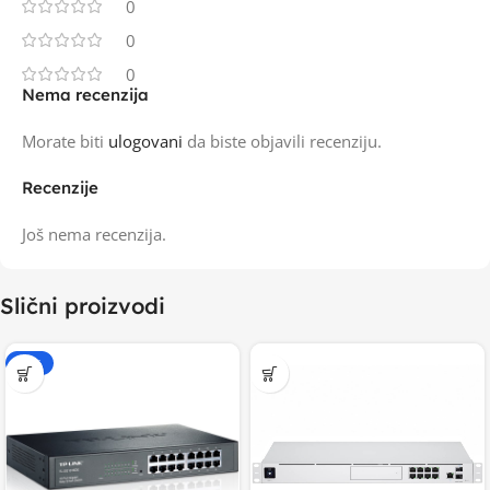
0
0
0
Nema recenzija
Morate biti
ulogovani
da biste objavili recenziju.
Recenzije
Još nema recenzija.
Slični proizvodi
-20%