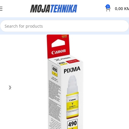
0
0,00
K