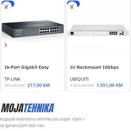
-15%
-15%
16-Port Gigabit Easy
1U Rackmount 10Gbps
Smart Switch, 16
UniFi Multi-Application
TP-LINK
UBIQUITI
217,00
KM
1.551,00
KM
255,00
KM
1.825,00
KM
Kupujte kvalitetnu tehniku po super cijeni i
sa garancijom kod nas.