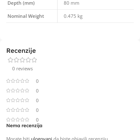
Depth (mm)
80 mm
Nominal Weight
0.475 kg
Recenzije
0 reviews
0
0
0
0
0
Nema recenzija
Morate biti
ulogovani
da biste objavili recenziju.