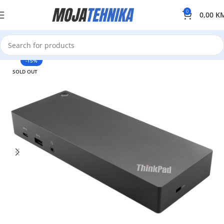
0
0,00
K
-15%
SOLD OUT