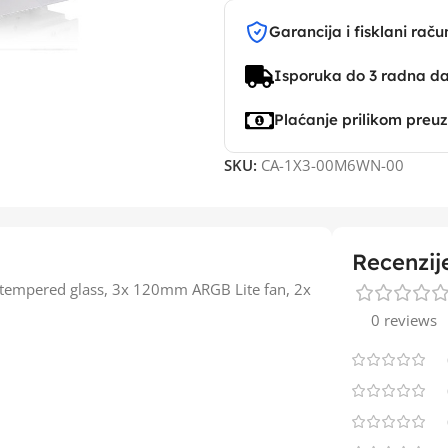
Garancija i fisklani raču
Isporuka do 3 radna d
Plaćanje prilikom preu
SKU:
CA-1X3-00M6WN-00
Recenzij
 tempered glass, 3x 120mm ARGB Lite fan, 2x
0 reviews