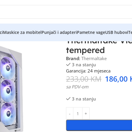
ci
Maskice za mobitel
Punjači i adapteri
Pametne vage
USB hubovi
Te
Thermaltake Vi
tempered
Brand:
Thermaltake
3 na stanju
Garancija: 24 mjeseca
233,00
KM
186,00
sa PDV-om
3 na stanju