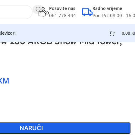
Pozovite nas
Radno vrijeme
061 778 444
Pon-Pet 08:00 - 16:
levizori
0,00
K
ew 200 ARGB Snow Mid tower,
KM
NARUČI