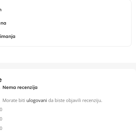
n
ana
zimanja
e
Nema recenzija
Morate biti
ulogovani
da biste objavili recenziju.
0
0
0