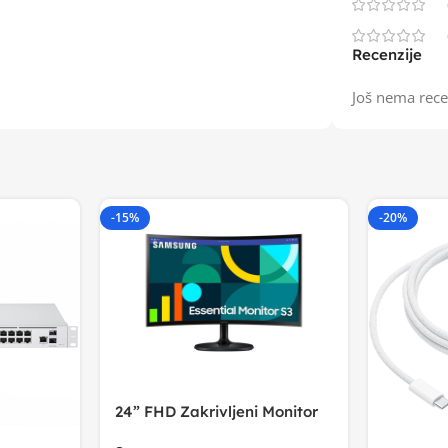
Recenzije
Još nema rece
-15%
-20%
24” FHD Zakrivljeni Monitor
S3VA, 1920×1080