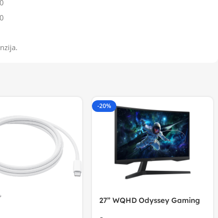
0
0
nzija.
-20%
27” WQHD Odyssey Gaming