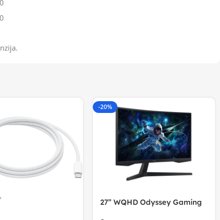
0
0
nzija.
-20%
27” WQHD Odyssey Gaming