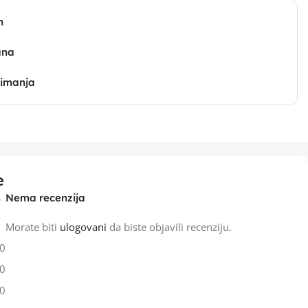
n
ana
zimanja
e
Nema recenzija
Morate biti
ulogovani
da biste objavili recenziju.
0
0
0