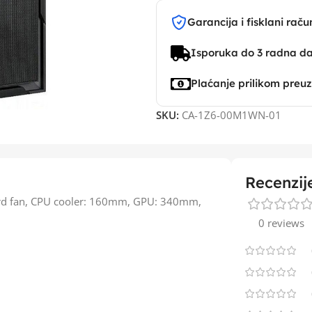
Garancija i fisklani raču
Isporuka do 3 radna d
Plaćanje prilikom preu
SKU:
CA-1Z6-00M1WN-01
Recenzij
rd fan, CPU cooler: 160mm, GPU: 340mm,
0 reviews