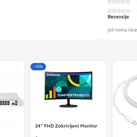
Recenzije
Još nema rece
-15%
24” FHD Zakrivljeni Monitor
S3VA, 1920×1080