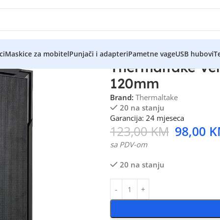
ci
Maskice za mobitel
Punjači i adapteri
Pametne vage
USB hubovi
Te
Thermaltake Ve
120mm
Brand:
Thermaltake
20 na stanju
Garancija: 24 mjeseca
123,00
KM
98,00
K
sa PDV-om
20 na stanju