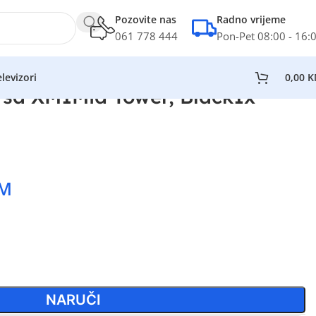
Pozovite nas
Radno vrijeme
061 778 444
Pon-Pet 08:00 - 16:
levizori
0,00
K
rsa XM1Mid Tower, Black1x
M
NARUČI