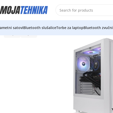
ametni satovi
Bluetooth slušalice
Torbe za laptop
Bluetooth zvučni