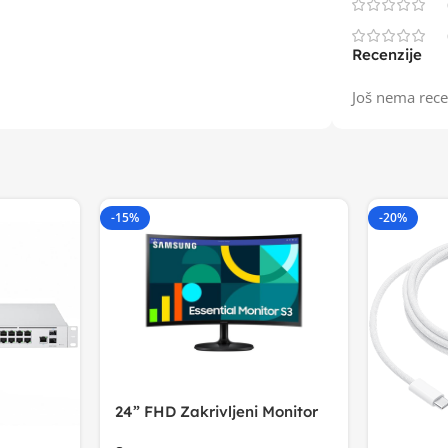
Recenzije
Još nema rece
-15%
-20%
24” FHD Zakrivljeni Monitor
S3VA, 1920×1080