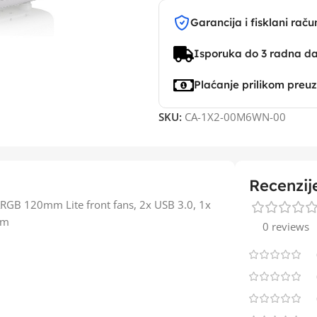
Garancija i fisklani raču
Isporuka do 3 radna d
Plaćanje prilikom preu
SKU:
CA-1X2-00M6WN-00
Recenzij
ARGB 120mm Lite front fans, 2x USB 3.0, 1x
mm
0 reviews