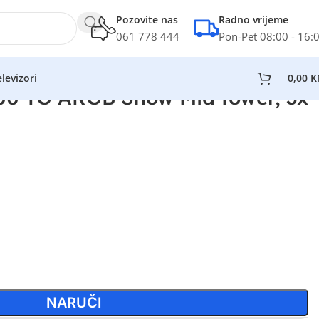
Pozovite nas
Radno vrijeme
061 778 444
Pon-Pet 08:00 - 16:
levizori
0,00
K
00 TG ARGB Snow Mid tower, 3x
NARUČI