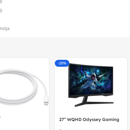
0
0
nzija.
-20%
27” WQHD Odyssey Gaming