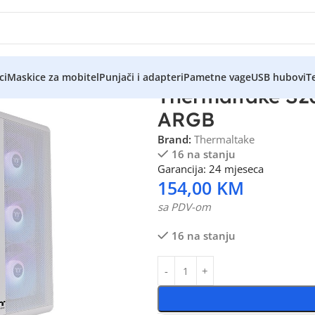
ci
Maskice za mobitel
Punjači i adapteri
Pametne vage
USB hubovi
Te
Thermaltake S2
ARGB
Brand:
Thermaltake
16 na stanju
Garancija: 24 mjeseca
154,00
KM
sa PDV-om
16 na stanju