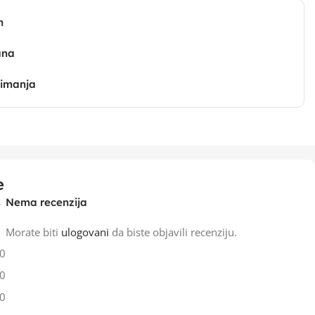
n
ana
zimanja
e
Nema recenzija
Morate biti
ulogovani
da biste objavili recenziju.
0
0
0