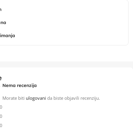
n
ana
zimanja
e
Nema recenzija
Morate biti
ulogovani
da biste objavili recenziju.
0
0
0