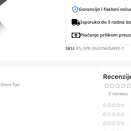
Garancija i fisklani raču
Isporuka do 3 radna d
Plaćanje prilikom preu
SKU:
PS-SPR-0600NHSAWE-1
Recenzij
120mm Fan
0 reviews