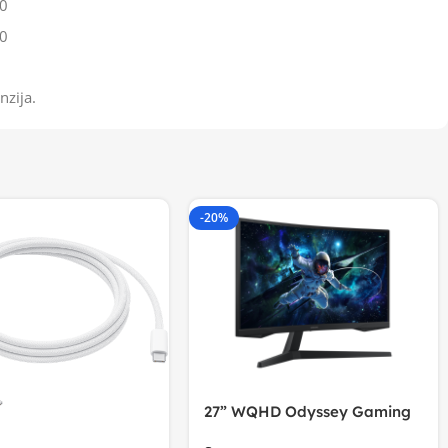
0
0
nzija.
-20%
27” WQHD Odyssey Gaming