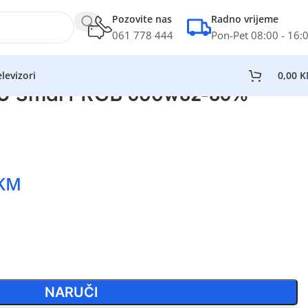
Pozovite nas
Radno vrijeme
061 778 444
Pon-Pet 08:00 - 16:
levizori
0,00
K
SU Smart RGB 600w82-86%
KM
NARUČI