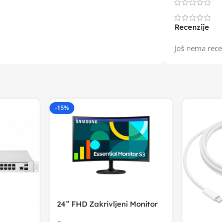
Recenzije
Još nema rece
-15%
24” FHD Zakrivljeni Monitor
S3VA, 1920×1080