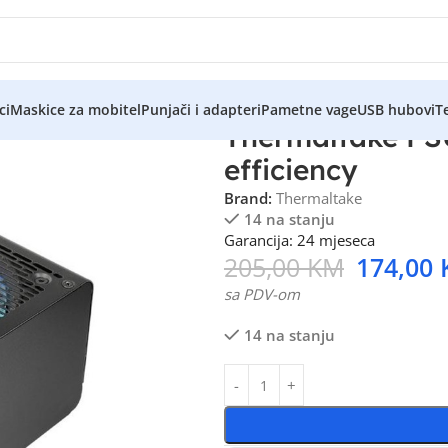
ci
Maskice za mobitel
Punjači i adapteri
Pametne vage
USB hubovi
Te
Thermaltake P
efficiency
Brand:
Thermaltake
14 na stanju
Garancija: 24 mjeseca
205,00
KM
174,00
sa PDV-om
14 na stanju