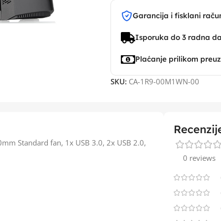
Garancija i fisklani raču
Isporuka do 3 radna d
Plaćanje prilikom preu
SKU:
CA-1R9-00M1WN-00
Recenzij
0mm Standard fan, 1x USB 3.0, 2x USB 2.0,
0 reviews