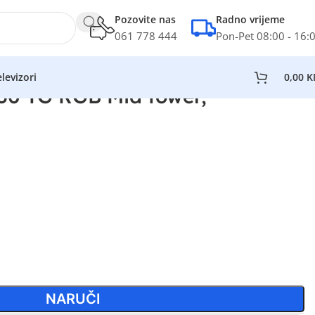
Pozovite nas
Radno vrijeme
061 778 444
Pon-Pet 08:00 - 16:
levizori
0,00
K
50 TG RGB Mid tower,
NARUČI