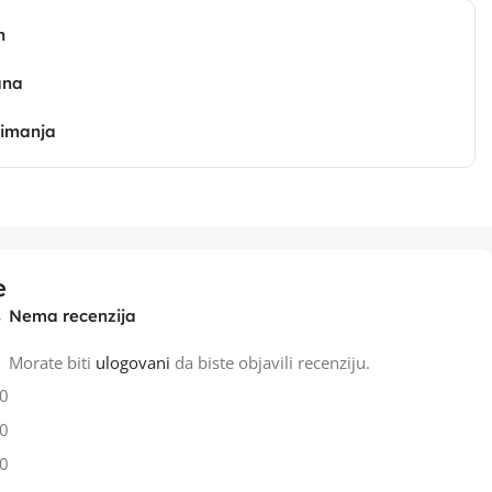
n
ana
zimanja
e
Nema recenzija
Morate biti
ulogovani
da biste objavili recenziju.
0
0
0