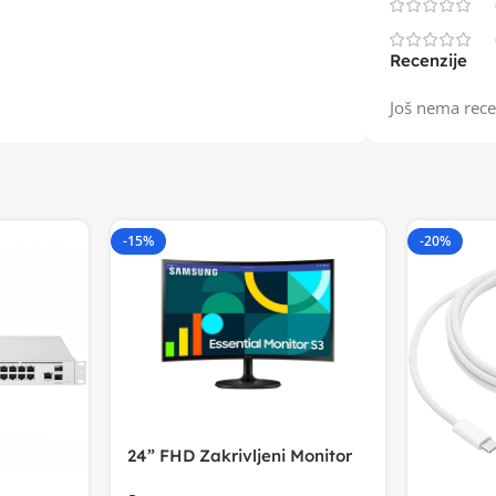
Recenzije
Još nema rece
-15%
-20%
24” FHD Zakrivljeni Monitor
S3VA, 1920×1080