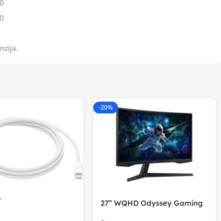
0
0
nzija.
-20%
27” WQHD Odyssey Gaming