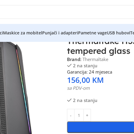
ci
Maskice za mobitel
Punjači i adapteri
Pametne vage
USB hubovi
Te
Thermaltake H3
tempered glass
Brand:
Thermaltake
2 na stanju
Garancija: 24 mjeseca
156,00
KM
sa PDV-om
2 na stanju