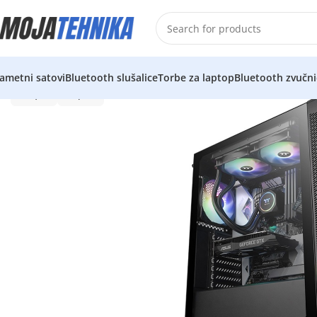
ametni satovi
Bluetooth slušalice
Torbe za laptop
Bluetooth zvučni