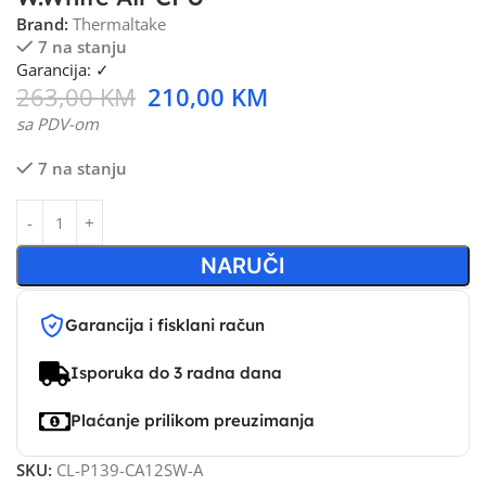
Brand:
Thermaltake
7 na stanju
Garancija: ✓
263,00
KM
210,00
KM
sa PDV-om
7 na stanju
NARUČI
Garancija i fisklani račun
Isporuka do 3 radna dana
Plaćanje prilikom preuzimanja
SKU:
CL-P139-CA12SW-A