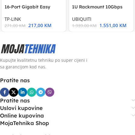
16-Port Gigabit Easy
1U Rackmount 10Gbps
Smart Switch, 16
UniFi Multi-Application
TP-LINK
UBIQUITI
217,00
KM
1.551,00
KM
271,00
KM
1.939,00
KM
Kupujte kvalitetnu tehniku po super cijeni i
sa garancijom kod nas.
Pratite nas
Pratite nas
Uslovi kupovine
Online kupovina
MojaTehnika Shop