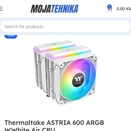
0
0,00
K
-20%
Thermaltake ASTRIA 600 ARGB
W.White Air CPU