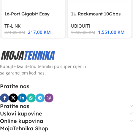
16-Port Gigabit Easy
1U Rackmount 10Gbps
Smart Switch, 16
UniFi Multi-Application
TP-LINK
UBIQUITI
217,00
KM
1.551,00
KM
271,00
KM
1.939,00
KM
Kupujte kvalitetnu tehniku po super cijeni i
sa garancijom kod nas.
Pratite nas
Pratite nas
Uslovi kupovine
Online kupovina
MojaTehnika Shop