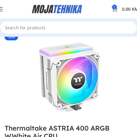
0
0,00
K
-20%
Thermaltake ASTRIA 400 ARGB
W.White Air CPU