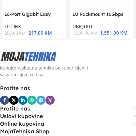
16-Port Gigabit Easy
1U Rackmount 10Gbps
Smart Switch, 16
UniFi Multi-Application
TP-LINK
UBIQUITI
217,00
KM
1.551,00
KM
255,00
KM
1.939,00
KM
Kupujte kvalitetnu tehniku po super cijeni i
sa garancijom kod nas.
Pratite nas
Pratite nas
Uslovi kupovine
Online kupovina
MojaTehnika Shop