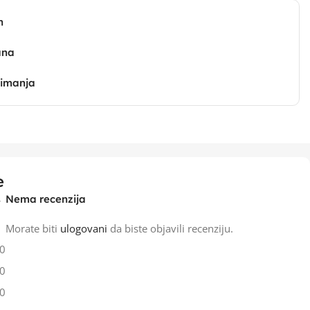
n
ana
zimanja
e
Nema recenzija
Morate biti
ulogovani
da biste objavili recenziju.
0
0
0