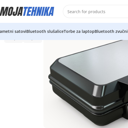
ametni satovi
Bluetooth slušalice
Torbe za laptop
Bluetooth zvučni