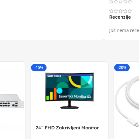
Recenzije
Još nema rece
-15%
-20%
24” FHD Zakrivljeni Monitor
S3VA, 1920×1080