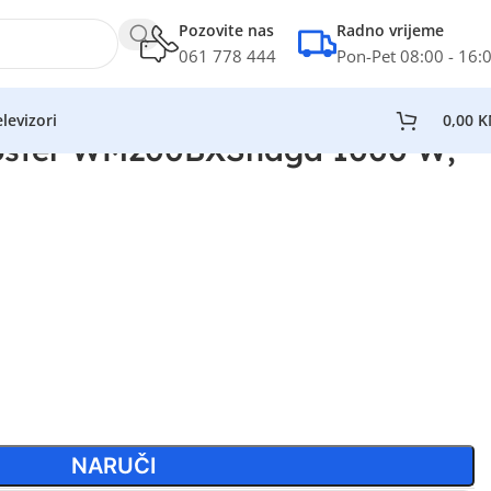
Pozovite nas
Radno vrijeme
061 778 444
Pon-Pet 08:00 - 16:
levizori
0,00
K
oster WM200BXSnaga 1000 W;
NARUČI