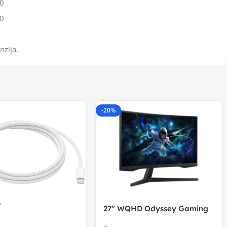
0
0
nzija.
-20%
27” WQHD Odyssey Gaming