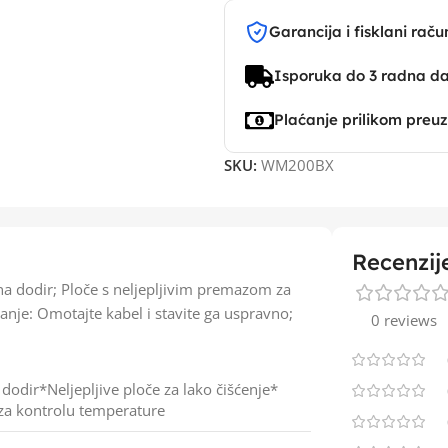
Garancija i fisklani raču
Isporuka do 3 radna d
Plaćanje prilikom preu
SKU:
WM200BX
Recenzij
 dodir; Ploče s neljepljivim premazom za
nje: Omotajte kabel i stavite ga uspravno;
0 reviews
dodir*Neljepljive ploče za lako čišćenje*
a kontrolu temperature