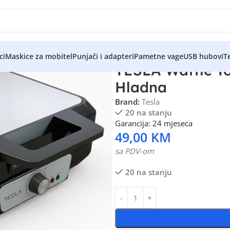
ci
Maskice za mobitel
Punjači i adapteri
Pametne vage
USB hubovi
Te
TESLA Waffle T
Hladna
Brand:
Tesla
20 na stanju
Garancija: 24 mjeseca
49,00
KM
sa PDV-om
20 na stanju