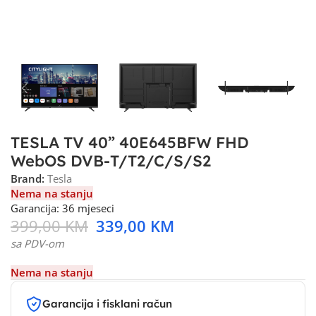
TESLA TV 40” 40E645BFW FHD
WebOS DVB-T/T2/C/S/S2
Brand:
Tesla
Nema na stanju
Garancija: 36 mjeseci
399,00
KM
339,00
KM
sa PDV-om
Nema na stanju
Garancija i fisklani račun