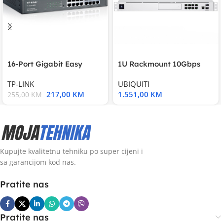
16-Port Gigabit Easy
1U Rackmount 10Gbps
Smart Switch, 16
UniFi Multi-Application
TP-LINK
UBIQUITI
217,00
KM
1.551,00
KM
255,00
KM
Kupujte kvalitetnu tehniku po super cijeni i
sa garancijom kod nas.
Pratite nas
Pratite nas