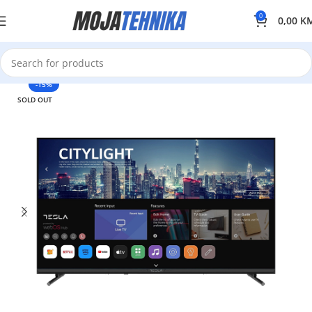
0
0,00
K
-15%
SOLD OUT