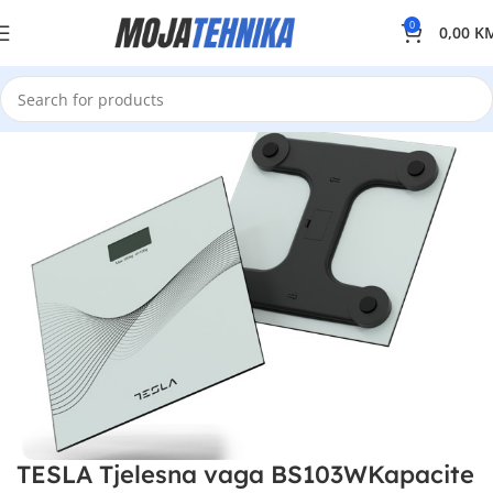
0
0,00
K
TESLA Tjelesna vaga BS103WKapacite