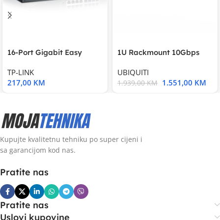
16-Port Gigabit Easy
1U Rackmount 10Gbps
Smart Switch, 16
UniFi Multi-Application
TP-LINK
UBIQUITI
217,00
KM
1.551,00
KM
1.939,00
KM
Kupujte kvalitetnu tehniku po super cijeni i
sa garancijom kod nas.
Pratite nas
Pratite nas
Uslovi kupovine