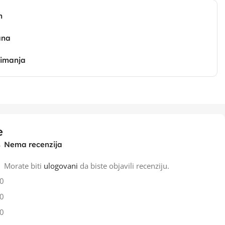
n
ana
zimanja
e
Nema recenzija
SCOP4.0,hladj.od
Morate biti
ulogovani
da biste objavili recenziju.
0
0
0