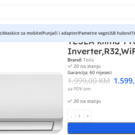
ci
Maskice za mobitel
Punjači i adapteri
Pametne vage
USB hubovi
Te
TESLA klima T
Inverter,R32,Wi
Brand:
Tesla
20 na stanju
Garancija: 60 mjeseci
1.999,00
KM
1.599
sa PDV-om
20 na stanju