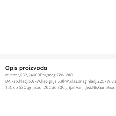
Opis proizvoda
Inverter,R32,24000Btu,snag.7kW,WiFi
DA,kap.hladj.6,8kW,kap.grija.6.8kW,ulaz.snag.hladj.2257W,ula
15C do 53C ,grija.od -20C do 30C,grijač vanj. Jed.NE,Gar.5God