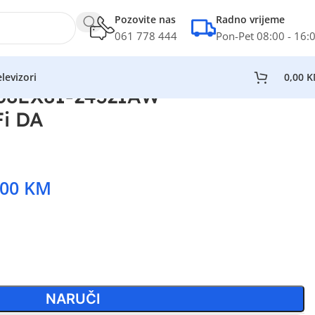
Pozovite nas
Radno vrijeme
061 778 444
Pon-Pet 08:00 - 16:
levizori
0,00
K
T68EX81-2432IAW
Fi DA
,00
KM
NARUČI