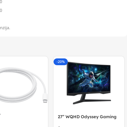
0
0
nzija.
-20%
27” WQHD Odyssey Gaming