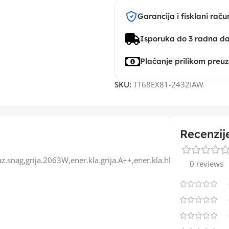
Garancija i fisklani raču
Isporuka do 3 radna d
Plaćanje prilikom preu
SKU:
TT68EX81-2432IAW
Recenzij
z.snag,grija.2063W,ener.kla.grija.A++,ener.kla.hladj.A+,SEER6.1,
0 reviews