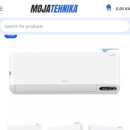
0
0,00
K
-15%