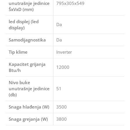
unutrašnje jedinice
795x305x549
ŠxVxD (mm)
led displej (led
Da
display)
Samodijagnostika
Da
Tip klime
Inverter
Kapacitet grijanja
12000
Btu/h
Nivo buke
unutrašnje jedinice
51
(db)
Snaga hlađenja (W)
3500
Snaga grejanja (W)
3800