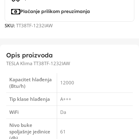
Plaćanje prilikom preuzimanja
SKU:
TT38TF-1232IAW
Opis proizvoda
TESLA Klima TT38TF-1232IAW
Kapacitet hlađenja
12000
(Btu/h)
Tip klase hlađenja
A+++
WiFi
Da
Nivo buke
spoljašnje jedinice
61
(db)