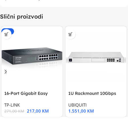
Slični proizvodi
-20%
16-Port Gigabit Easy
1U Rackmount 10Gbps
Smart Switch, 16
UniFi Multi-Application
TP-LINK
UBIQUITI
217,00
KM
1.551,00
KM
271,00
KM