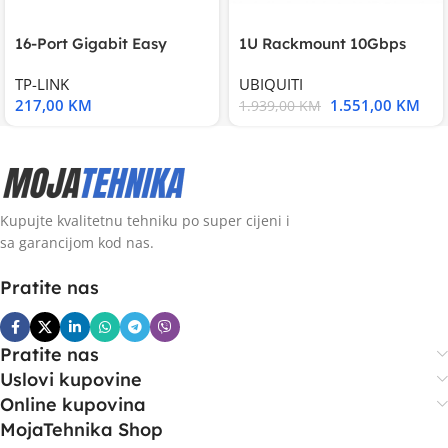
16-Port Gigabit Easy
1U Rackmount 10Gbps
Smart Switch, 16
UniFi Multi-Application
TP-LINK
UBIQUITI
217,00
KM
1.551,00
KM
1.939,00
KM
Kupujte kvalitetnu tehniku po super cijeni i
sa garancijom kod nas.
Pratite nas
Pratite nas
Uslovi kupovine
Online kupovina
MojaTehnika Shop