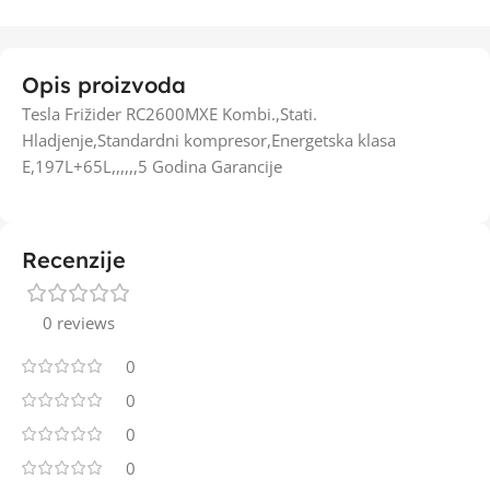
Opis proizvoda
Tesla Frižider RC2600MXE Kombi.,Stati.
Hladjenje,Standardni kompresor,Energetska klasa
E,197L+65L,,,,,,5 Godina Garancije
Recenzije
0 reviews
0
0
0
0