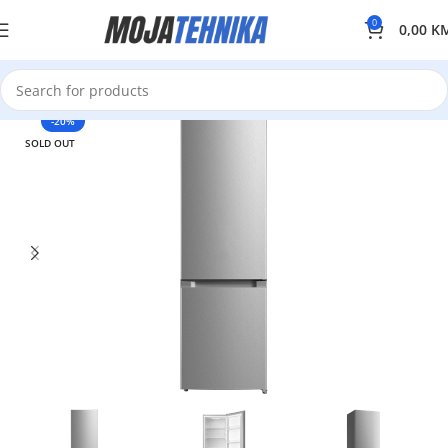
0
0,00
K
-20%
SOLD OUT