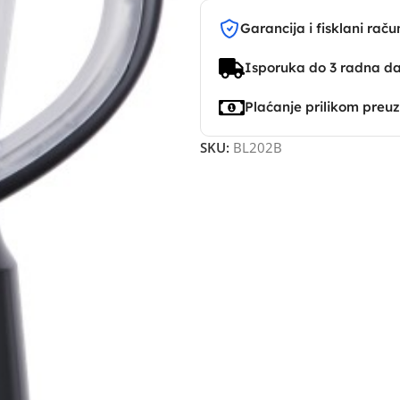
Garancija i fisklani raču
Isporuka do 3 radna d
Plaćanje prilikom preu
SKU:
BL202B