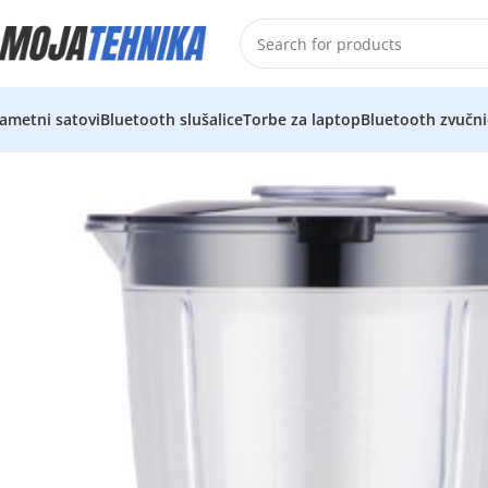
ametni satovi
Bluetooth slušalice
Torbe za laptop
Bluetooth zvučni