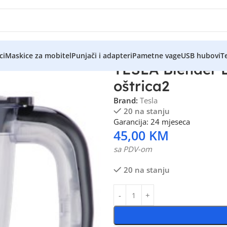
ci
Maskice za mobitel
Punjači i adapteri
Pametne vage
USB hubovi
Te
TESLA Blender 
oštrica2
Brand:
Tesla
20 na stanju
Garancija: 24 mjeseca
45,00
KM
sa PDV-om
20 na stanju