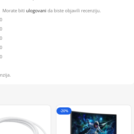
Morate biti
ulogovani
da biste objavili recenziju.
0
0
0
0
0
nzija.
-20%