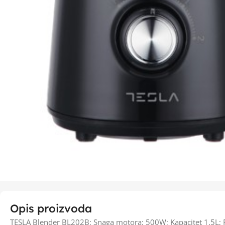
Opis proizvoda
TESLA Blender BL202B; Snaga motora: 500W; Kapacitet 1,5L; Pla