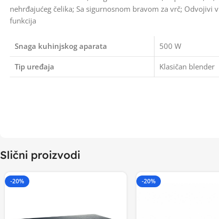
nehrđajućeg čelika; Sa sigurnosnom bravom za vrč; Odvojivi vr
funkcija
Snaga kuhinjskog aparata
500 W
Tip uređaja
Klasičan blender
Slični proizvodi
-20%
-20%