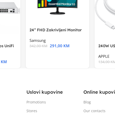
24” FHD Zakrivljeni Monitor
S3VA, 1920×1080
Samsung
291,00
KM
s UniFi
240W US
342,00
KM
m),Mode
APPLE
0
KM
134,00
K
Uslovi kupovine
Online kupov
Promotions
Blog
Stores
Our contacts