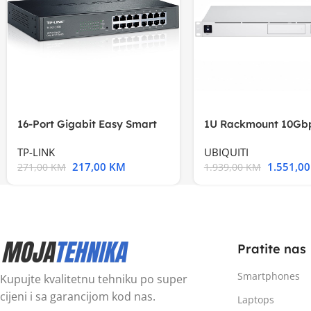
16-Port Gigabit Easy Smart
1U Rackmount 10Gbp
Switch, 16
Multi-Application
TP-LINK
UBIQUITI
217,00
KM
1.551,0
271,00
KM
1.939,00
KM
Pratite nas
Smartphones
Kupujte kvalitetnu tehniku po super
cijeni i sa garancijom kod nas.
Laptops