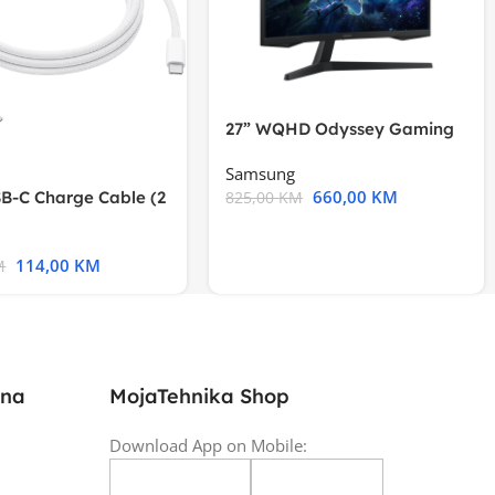
27” WQHD Odyssey Gaming
Samsung
660,00
KM
B-C Charge Cable (2
825,00
KM
l A2794
114,00
KM
M
ina
MojaTehnika Shop
Download App on Mobile: