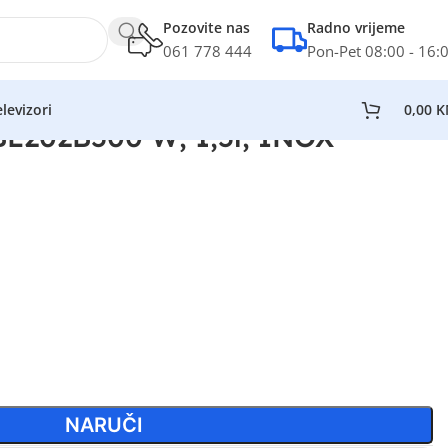
Pozovite nas
Radno vrijeme
061 778 444
Pon-Pet 08:00 - 16:
levizori
0,00
K
BL202B500 W; 1,5l; INOX
NARUČI