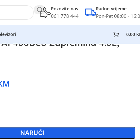
Pozovite nas
Radno vrijeme
061 778 444
Pon-Pet 08:00 - 16:
levizori
0,00
K
r AF450BCS Zapremina 4.5L,
KM
NARUČI