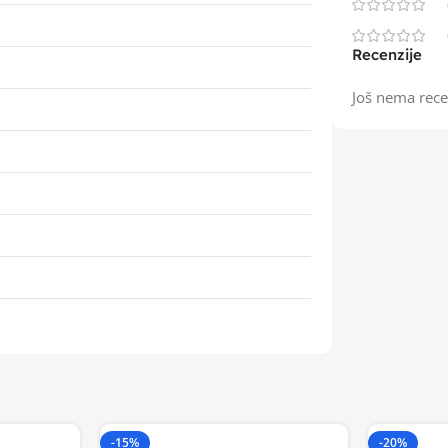
Recenzije
Još nema rece
-15%
-20%