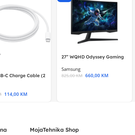
27” WQHD Odyssey Gaming
Samsung
660,00
KM
B-C Charge Cable (2
825,00
KM
l A2794
114,00
KM
M
ina
MojaTehnika Shop