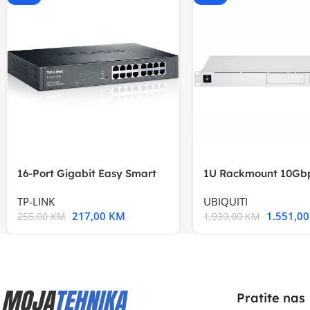
16-Port Gigabit Easy Smart
1U Rackmount 10Gbp
Switch, 16
Multi-Application
TP-LINK
UBIQUITI
217,00
KM
1.551,0
255,00
KM
1.939,00
KM
Pratite nas