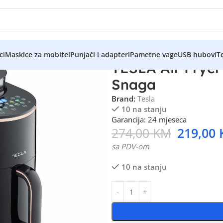
ci
Maskice za mobitel
Punjači i adapteri
Pametne vage
USB hubovi
Te
TESLA Air Frye
Snaga
Brand:
Tesla
10 na stanju
Garancija: 24 mjeseca
274,00
KM
219,00
sa PDV-om
10 na stanju