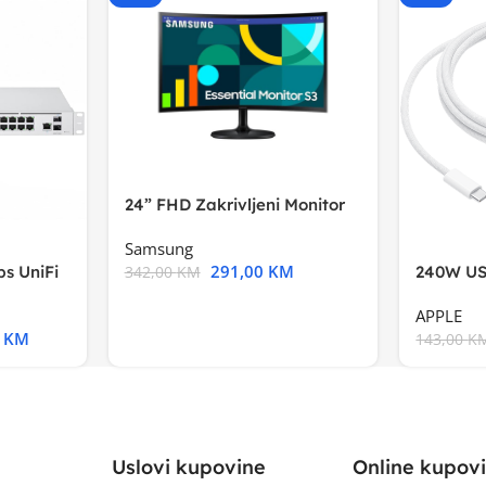
24” FHD Zakrivljeni Monitor
S3VA, 1920×1080
Samsung
291,00
KM
s UniFi
240W US
342,00
KM
m),Mode
APPLE
0
KM
143,00
K
Uslovi kupovine
Online kupov