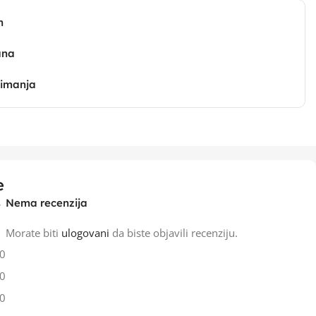
n
ana
zimanja
e
Nema recenzija
Morate biti
ulogovani
da biste objavili recenziju.
0
0
0