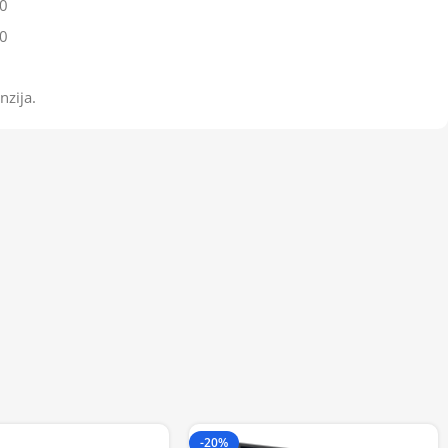
0
0
nzija.
-20%