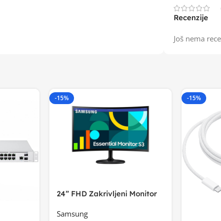
Recenzije
Još nema rece
-15%
-15%
24” FHD Zakrivljeni Monitor
S3VA, 1920×1080
Samsung