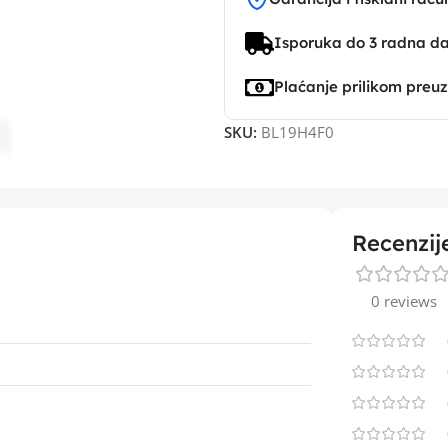
Isporuka do 3 radna d
Plaćanje prilikom preu
SKU:
BL19H4F0
Recenzij
0 reviews