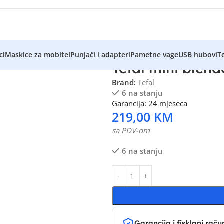
ci
Maskice za mobitel
Punjači i adapteri
Pametne vage
USB hubovi
Te
Tefal mini blen
Brand:
Tefal
6 na stanju
Garancija: 24 mjeseca
219,00
KM
sa PDV-om
6 na stanju
Garancija i fisklani raču