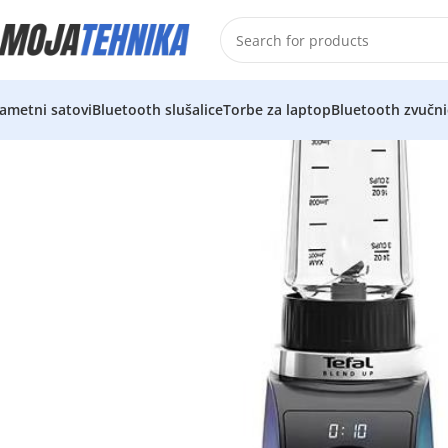
ametni satovi
Bluetooth slušalice
Torbe za laptop
Bluetooth zvučni