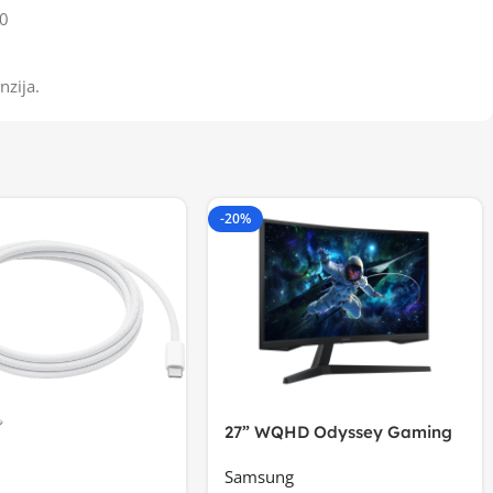
0
nzija.
-20%
27” WQHD Odyssey Gaming
Samsung