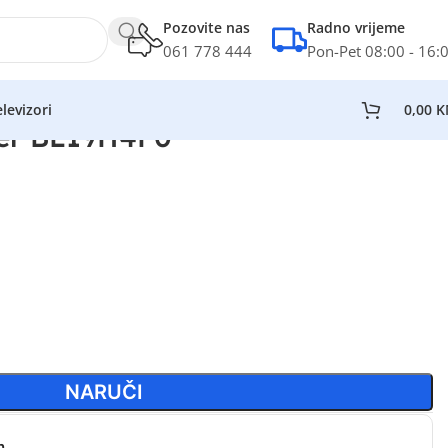
Pozovite nas
Radno vrijeme
061 778 444
Pon-Pet 08:00 - 16:
levizori
0,00
K
der BL19H4F0
NARUČI
n