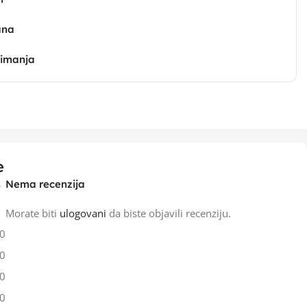
ana
zimanja
e
Nema recenzija
Morate biti
ulogovani
da biste objavili recenziju.
0
0
0
0