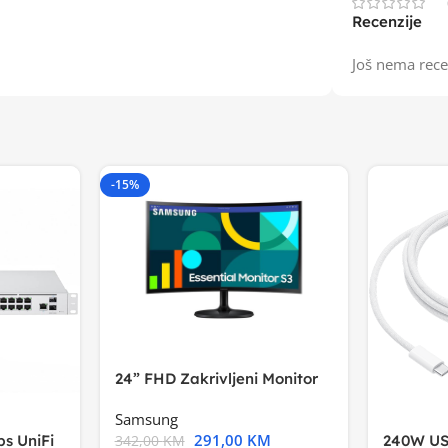
Recenzije
Još nema rece
-15%
24” FHD Zakrivljeni Monitor
S3VA, 1920×1080
Samsung
291,00
KM
s UniFi
240W US
342,00
KM