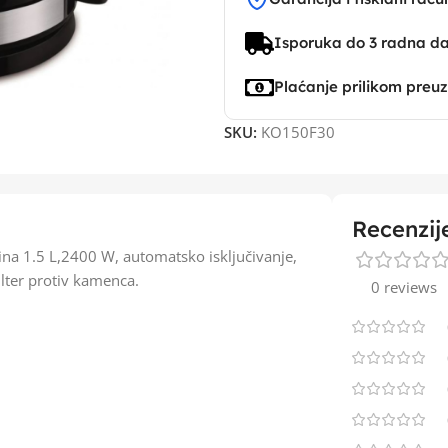
Isporuka do 3 radna d
Plaćanje prilikom preu
SKU:
KO150F30
Recenzij
na 1.5 L,2400 W, automatsko isključivanje,
ilter protiv kamenca.
0 reviews