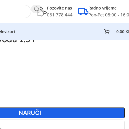
Pozovite nas
Radno vrijeme
061 778 444
Pon-Pet 08:00 - 16:
levizori
0,00
K
vodu 1.5 l
M
NARUČI
n