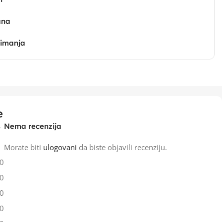
ana
zimanja
e
Nema recenzija
Morate biti
ulogovani
da biste objavili recenziju.
0
0
0
0