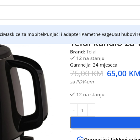
ci
Maskice za mobitel
Punjači i adapteri
Pametne vage
USB hubovi
Te
Tefal kuhalo za 
Brand:
Tefal
12 na stanju
Garancija: 24 mjeseca
76,00
KM
65,00
K
sa PDV-om
12 na stanju
Garancija i fisklani raču