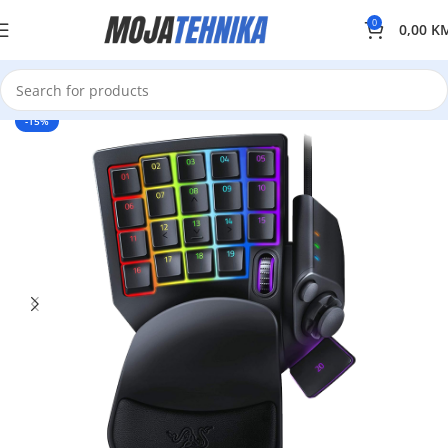
0
0,00
K
-15%