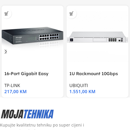
16-Port Gigabit Easy
1U Rackmount 10Gbps
Smart Switch, 16
UniFi Multi-Application
TP-LINK
UBIQUITI
217,00
KM
1.551,00
KM
Kupujte kvalitetnu tehniku po super cijeni i