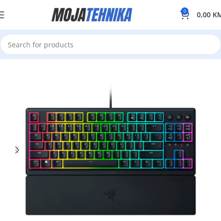
0
0,00
K