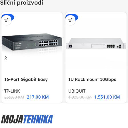
Slični proizvodi
-15%
-20%
16-Port Gigabit Easy
1U Rackmount 10Gbps
Smart Switch, 16
UniFi Multi-Application
TP-LINK
UBIQUITI
217,00
KM
1.551,00
KM
255,00
KM
1.939,00
KM