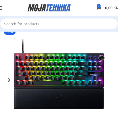
0
0,00
K
-15%