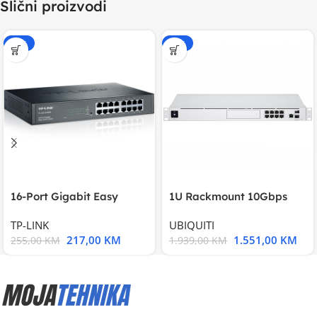
Slični proizvodi
-15%
-20%
16-Port Gigabit Easy
1U Rackmount 10Gbps
Smart Switch, 16
UniFi Multi-Application
TP-LINK
UBIQUITI
217,00
KM
1.551,00
KM
255,00
KM
1.939,00
KM