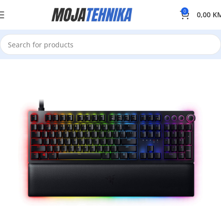
0
0,00
K