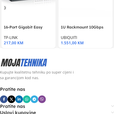
16-Port Gigabit Easy
1U Rackmount 10Gbps
Smart Switch, 16
UniFi Multi-Application
TP-LINK
UBIQUITI
217,00
KM
1.551,00
KM
Kupujte kvalitetnu tehniku po super cijeni i
sa garancijom kod nas.
Pratite nas
Pratite nas
Uslovi kupovine