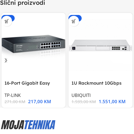
Slični proizvodi
-20%
-20%
16-Port Gigabit Easy
1U Rackmount 10Gbps
Smart Switch, 16
UniFi Multi-Application
TP-LINK
UBIQUITI
217,00
KM
1.551,00
KM
271,00
KM
1.939,00
KM