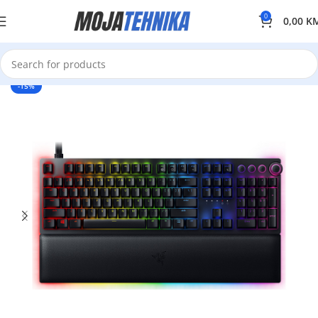
0
0,00
K
-15%