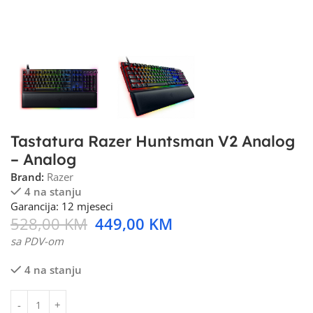
Tastatura Razer Huntsman V2 Analog
– Analog
Brand:
Razer
4 na stanju
Garancija: 12 mjeseci
528,00
KM
449,00
KM
sa PDV-om
4 na stanju