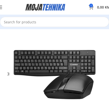
0
0,00
K