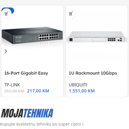
-15%
16-Port Gigabit Easy
1U Rackmount 10Gbps
Smart Switch, 16
UniFi Multi-Application
TP-LINK
UBIQUITI
217,00
KM
1.551,00
KM
255,00
KM
Kupujte kvalitetnu tehniku po super cijeni i