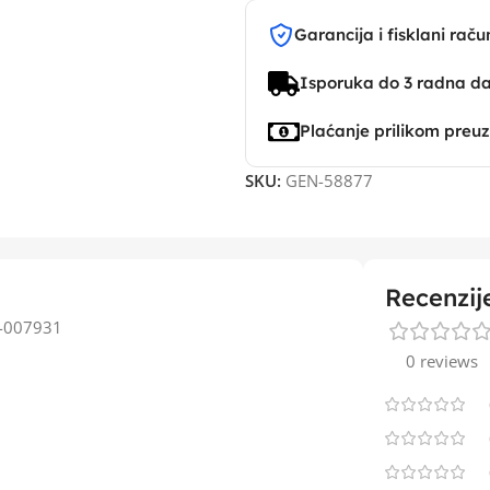
Garancija i fisklani raču
Isporuka do 3 radna d
Plaćanje prilikom preu
SKU:
GEN-58877
Recenzij
0-007931
0 reviews