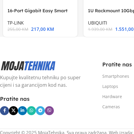
16-Port Gigabit Easy Smart
1U Rackmount 10Gbp
Switch, 16
Multi-Application
TP-LINK
UBIQUITI
217,00
KM
1.551,0
255,00
KM
1.939,00
KM
Pratite nas
Smartphones
Kupujte kvalitetnu tehniku po super
cijeni i sa garancijom kod nas.
Laptops
Hardware
Pratite nas
Cameras
Copyright © 2025 MojaTehnika. Sva prava zadržana. Web izrada