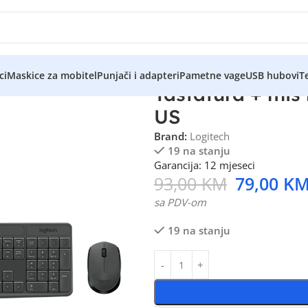
ci
Maskice za mobitel
Punjači i adapteri
Pametne vage
USB hubovi
Te
Tastatura + miš
US
Brand:
Logitech
19 na stanju
Garancija: 12 mjeseci
93,00
KM
79,00
K
sa PDV-om
19 na stanju