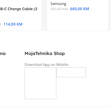
Samsung
660,00
KM
B-C Charge Cable (2
825,00
KM
l A2794
114,00
KM
M
ina
MojaTehnika Shop
Download App on Mobile: