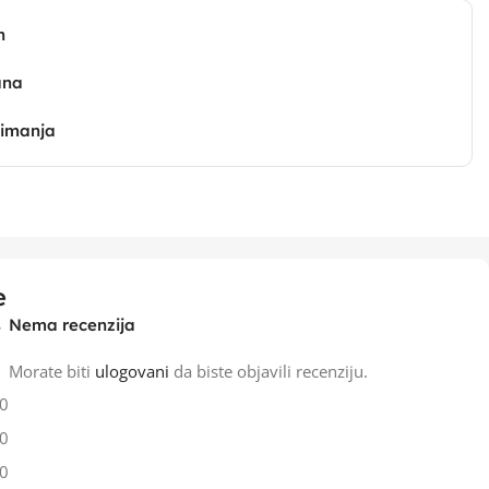
n
ana
zimanja
e
Nema recenzija
Morate biti
ulogovani
da biste objavili recenziju.
0
0
0