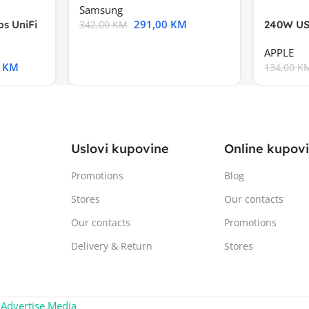
Samsung
291,00
KM
s UniFi
240W US
342,00
KM
m),Mode
APPLE
0
KM
134,00
K
Uslovi kupovine
Online kupov
Promotions
Blog
Stores
Our contacts
Our contacts
Promotions
Delivery & Return
Stores
:
Advertise Media