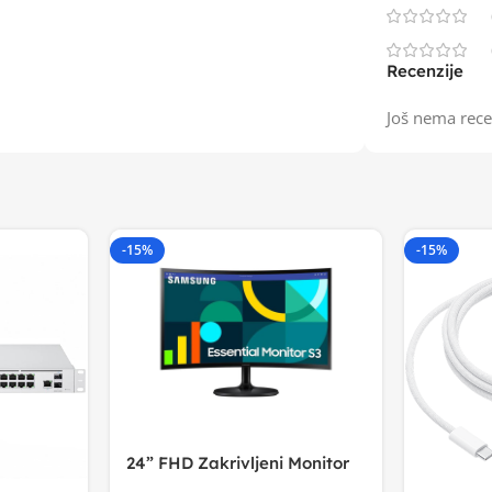
Recenzije
Još nema rece
-15%
-15%
24” FHD Zakrivljeni Monitor
S3VA, 1920×1080