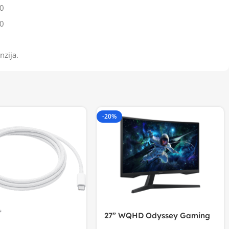
0
0
nzija.
-20%
27” WQHD Odyssey Gaming