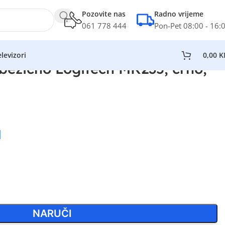
Pozovite nas
Radno vrijeme
061 778 444
Pon-Pet 08:00 - 16:
levizori
0,00
K
 bežično Logitech MK235, crno,
M
NARUČI