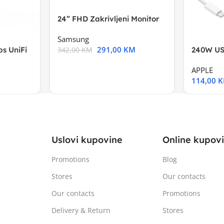
24” FHD Zakrivljeni Monitor
S3VA, 1920×1080
Samsung
291,00
KM
s UniFi
240W US
342,00
KM
m),Mode
APPLE
114,00
Uslovi kupovine
Online kupov
Promotions
Blog
Stores
Our contacts
Our contacts
Promotions
Delivery & Return
Stores