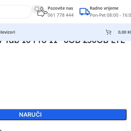
Pozovite nas
Radno vrijeme
061 778 444
Pon-Pet 08:00 - 16:
levizori
0,00
K
w Tab 16 Pro 11” 8GB 256GB LTE
NARUČI
n