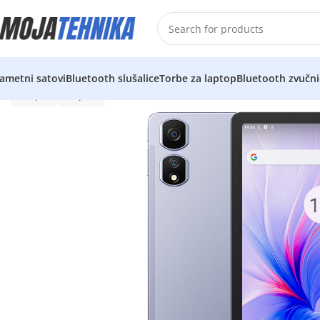
ametni satovi
Bluetooth slušalice
Torbe za laptop
Bluetooth zvučni