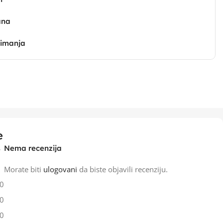
ana
zimanja
e
Nema recenzija
Morate biti
ulogovani
da biste objavili recenziju.
0
0
0