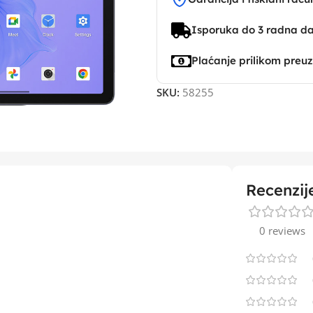
Isporuka do 3 radna d
Plaćanje prilikom preu
SKU:
58255
Recenzij
0 reviews