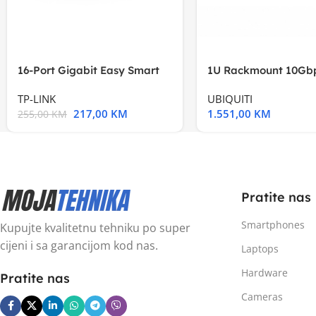
16-Port Gigabit Easy Smart
1U Rackmount 10Gbp
Switch, 16
Multi-Application
TP-LINK
UBIQUITI
217,00
KM
1.551,00
KM
255,00
KM
Pratite nas
Smartphones
Kupujte kvalitetnu tehniku po super
cijeni i sa garancijom kod nas.
Laptops
Hardware
Pratite nas
Cameras