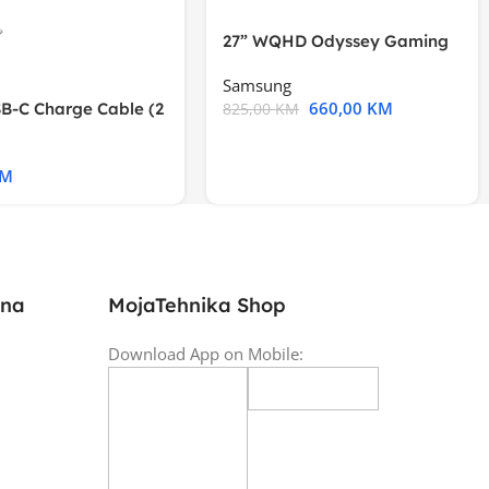
27” WQHD Odyssey Gaming
Samsung
660,00
KM
B-C Charge Cable (2
825,00
KM
l A2794
KM
ina
MojaTehnika Shop
Download App on Mobile: