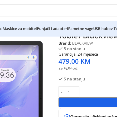
ci
Maskice za mobitel
Punjači i adapteri
Pametne vage
USB hubovi
Te
Tablet Blackvie
Brand:
BLACKVIEW
5 na stanju
Garancija: 24 mjeseca
479,00
KM
sa PDV-om
5 na stanju
Garancija i fisklani raču